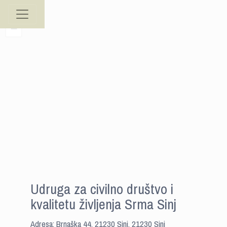
+
−
Udruga za civilno društvo i
kvalitetu življenja Srma Sinj
Adresa: Brnaška 44, 21230 Sinj, 21230 Sinj