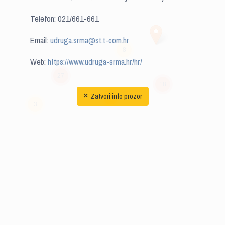
Telefon: 021/661-661
Email:
udruga.srma@st.t-com.hr
8
Web:
https://www.udruga-srma.hr/hr/
27
18
Zatvori info prozor
×
9
3