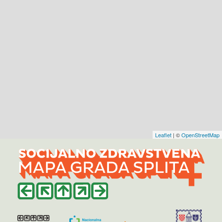
Leaflet
| ©
OpenStreetMap