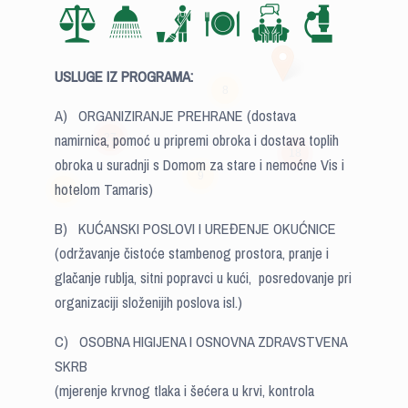
USLUGE IZ PROGRAMA:
8
A) ORGANIZIRANJE PREHRANE (dostava
namirnica, pomoć u pripremi obroka i dostava toplih
27
18
obroka u suradnji s Domom za stare i nemoćne Vis i
9
hotelom Tamaris)
3
B) KUĆANSKI POSLOVI I UREĐENJE OKUĆNICE
(održavanje čistoće stambenog prostora, pranje i
glačanje rublja, sitni popravci u kući, posredovanje pri
organizaciji složenijih poslova isl.)
C) OSOBNA HIGIJENA I OSNOVNA ZDRAVSTVENA
SKRB
(mjerenje krvnog tlaka i šećera u krvi, kontrola