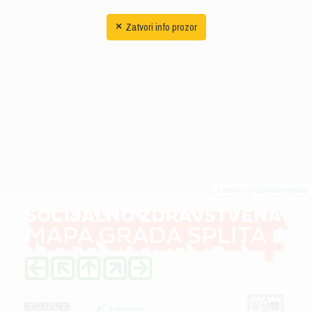
Zatvori info prozor
×
Leaflet
| ©
OpenStreetMap