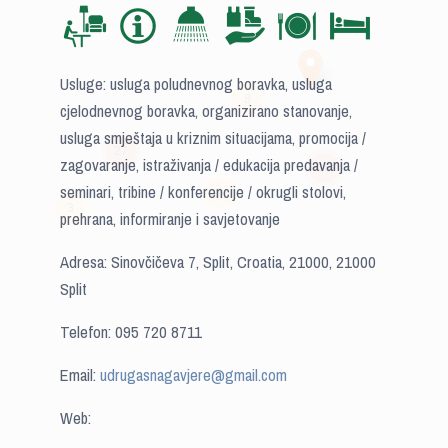
Usluge: usluga poludnevnog boravka, usluga
8
cjelodnevnog boravka, organizirano stanovanje,
usluga smještaja u kriznim situacijama, promocija /
27
zagovaranje, istraživanja / edukacija predavanja /
18
seminari, tribine / konferencije / okrugli stolovi,
9
3
prehrana, informiranje i savjetovanje
Adresa: Sinovčičeva 7, Split, Croatia, 21000, 21000
Split
Telefon: 095 720 8711
Email:
udrugasnagavjere@gmail.com
Web: