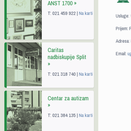
ANST 1700 »
T: 021 459 922 |
Na karti
Usluge: 
Prijem:
Adresa: 
Caritas
Email:
u
nadbiskupije Split
»
T: 021 318 740 |
Na karti
Centar za autizam
»
T: 021 384 135 |
Na karti