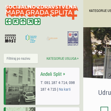
+
KATEGORIJE U
−
KATEGORIJE USLUGA »
Anđeli Split »
T: 091 187 4 714, 098
187 4 715 |
Na karti
Udru