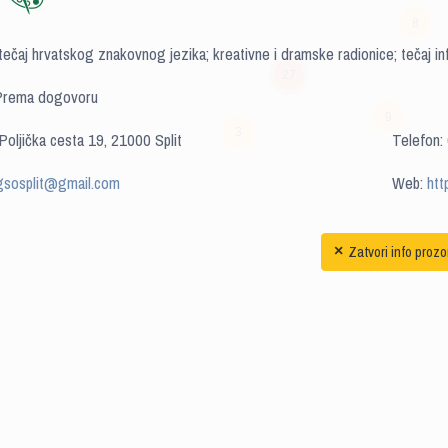
8
tečaj hrvatskog znakovnog jezika; kreativne i dramske radionice; tečaj in
27
 Prema dogovoru
9
Poljička cesta 19, 21000 Split
3
Telefon:
gsosplit@gmail.com
Web:
htt
Zatvori info prozo
×