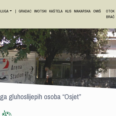
SLUGA
|
GRADAC
IMOTSKI
KAŠTELA
KLIS
MAKARSKA
OMIŠ
OTOK
BRAČ
ga gluhoslijepih osoba “Osjet”