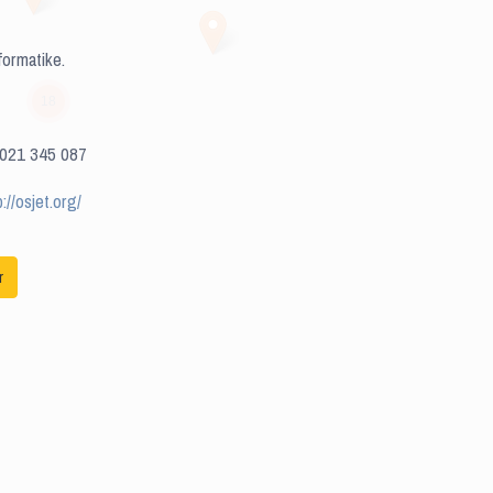
formatike.
18
 021 345 087
p://osjet.org/
r