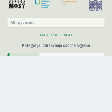
KATEGORIJE USLUGA »
Kategorija: održavanje osobne higijene
Centar za pomoć u kući
Komiža »
T: 091/2713 102 |
Na karti »
Centar za pružanje usluga u
zajednici »