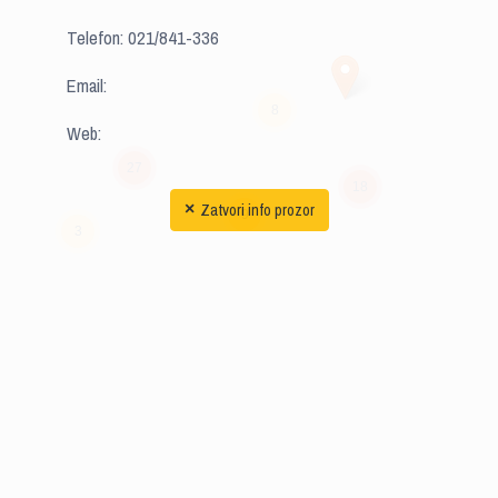
Telefon: 021/841-336
Email:
8
Web:
27
18
Zatvori info prozor
×
9
3