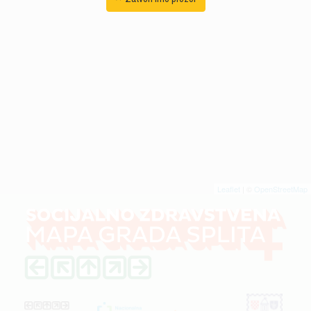
Leaflet
| ©
OpenStreetMap