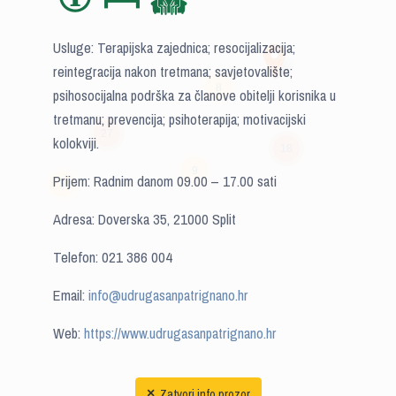
Usluge: Terapijska zajednica; resocijalizacija;
reintegracija nakon tretmana; savjetovalište;
8
psihosocijalna podrška za članove obitelji korisnika u
tretmanu; prevencija; psihoterapija; motivacijski
27
kolokviji.
18
9
Prijem: Radnim danom 09.00 – 17.00 sati
3
Adresa: Doverska 35, 21000 Split
Telefon: 021 386 004
Email:
info@udrugasanpatrignano.hr
Web:
https://www.udrugasanpatrignano.hr
Zatvori info prozor
×