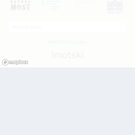
KATEGORIJE USLUGA »
Imotski
Gradsko društvo Crvenog
križa Imotski »
T: 021 841 427
Klub liječenih alkoholičara
Imotski »